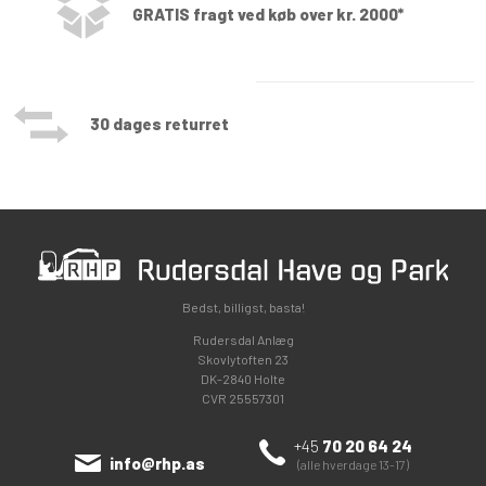
GRATIS fragt ved køb over kr. 2000*
30 dages returret
Bedst, billigst, basta!
Rudersdal Anlæg
Skovlytoften 23
DK-2840 Holte
CVR 25557301
+45
70 20 64 24
info@rhp.as
(alle hverdage 13-17)