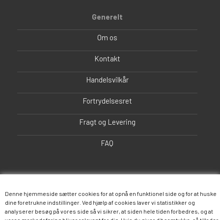
Generelt
Om os
Kontakt
Handelsvilkår
Fortrydelsesret
Fragt og Levering
FAQ
Denne hjemmeside sætter cookies for at opnå en funktionel side og for at huske
dine foretrukne indstillinger. Ved hjælp af cookies laver vi statistikker og
analyserer besøg på vores side så vi sikrer, at siden hele tiden forbedres, og at