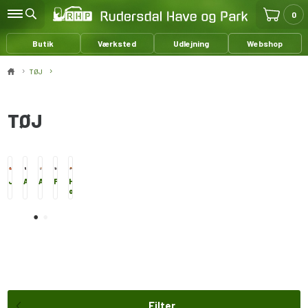
0
Butik
Værksted
Udlejning
Webshop
TØJ
TØJ
Jakker
Arbejdsbukser
Arbejdshandsker
Fodtøj
Hjelme
Andet
og
tøj
hørerværn
Filter