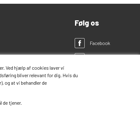
Følg os
Facebook
Twitter
r. Ved hjælp af cookies laver vi
Instagram
sføring bliver relevant for dig. Hvis du
), og at vi behandler de
Pinterest
l de tjener.
Google+