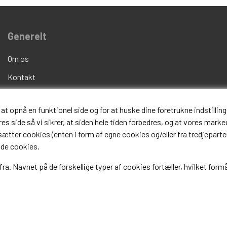
Generelt
Om os
Kontakt
Handelsvilkår
opnå en funktionel side og for at huske dine foretrukne indstillinge
Fortrydelsesret
s side så vi sikrer, at siden hele tiden forbedres, og at vores marked
Fragt og Levering
i sætter cookies (enten i form af egne cookies og/eller fra tredjeparter
 de cookies.
FAQ
fra. Navnet på de forskellige typer af cookies fortæller, hvilket formå