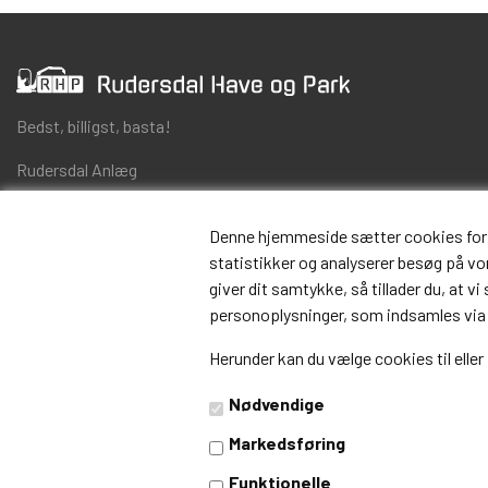
Bedst, billigst, basta!
Rudersdal Anlæg
Skovlytoften 23
DK-2840 Holte
Denne hjemmeside sætter cookies for at 
CVR 25557301
statistikker og analyserer besøg på vore
giver dit samtykke, så tillader du, at v
info@rhp.as
personoplysninger, som indsamles via
+45
70 20 64 24
Herunder kan du vælge cookies til eller 
(alle hverdage 13-17)
Nødvendige
Markedsføring
Funktionelle