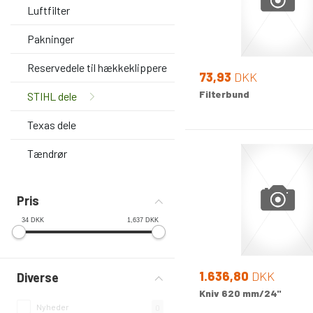
Luftfilter
Pakninger
Reservedele til hækkeklippere
73,93
DKK
Filterbund
STIHL dele
Texas dele
Tændrør
Pris
34
DKK
1,637
DKK
1.636,80
DKK
Diverse
Kniv 620 mm/24"
Nyheder
0