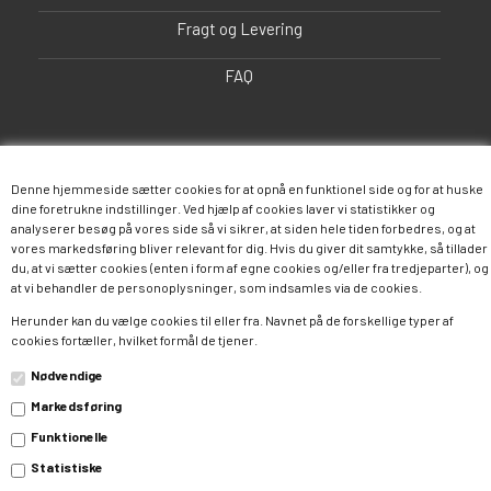
Fragt og Levering
FAQ
Denne hjemmeside sætter cookies for at opnå en funktionel side og for at huske
dine foretrukne indstillinger. Ved hjælp af cookies laver vi statistikker og
analyserer besøg på vores side så vi sikrer, at siden hele tiden forbedres, og at
vores markedsføring bliver relevant for dig. Hvis du giver dit samtykke, så tillader
du, at vi sætter cookies (enten i form af egne cookies og/eller fra tredjeparter), og
Følg os
at vi behandler de personoplysninger, som indsamles via de cookies.
Herunder kan du vælge cookies til eller fra. Navnet på de forskellige typer af
cookies fortæller, hvilket formål de tjener.
Facebook
Twitter
Instagram
Nødvendige
Pinterest
Google+
Markedsføring
Funktionelle
Statistiske