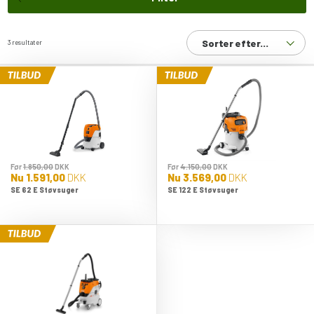
Sorter efter...
3 resultater
Før
1.850,00
DKK
Før
4.150,00
DKK
Nu
1.591,00
DKK
Nu
3.569,00
DKK
SE 62 E Støvsuger
SE 122 E Støvsuger