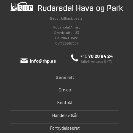
Bedst, billigst, basta!
Rudersdal Anlæg
Skovlytoften 23
DK-2840 Holte
CVR 25557301
+45
70 20 64 24
info@rhp.as
(alle hverdage 13-17)
Generelt
Om os
Kontakt
Handelsvilkår
Fortrydelsesret