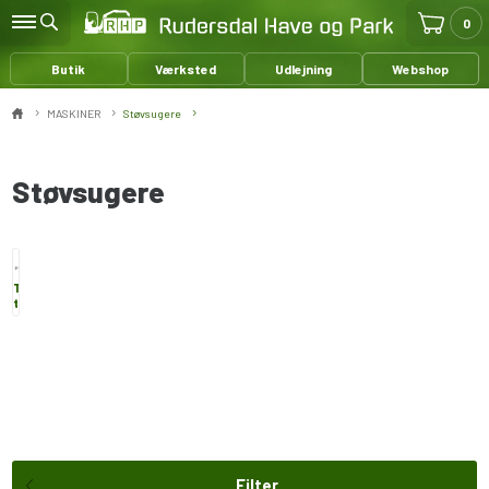
0
Butik
Værksted
Udlejning
Webshop
MASKINER
Støvsugere
Støvsugere
Tilbehør
til
støvsugere
Filter