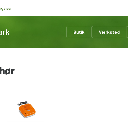
ngelser
Butik
Værksted
ehør