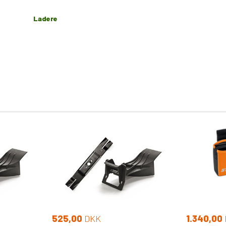
Ladere
525,00
DKK
1.340,00