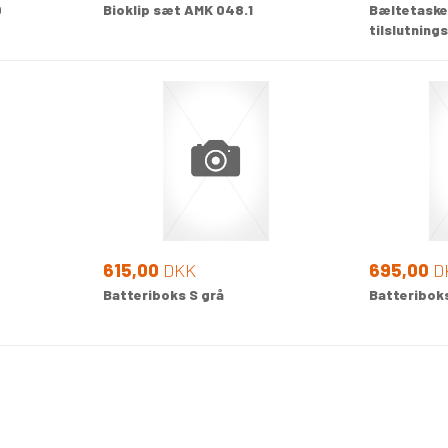
0
Bioklip sæt AMK 048.1
Bæltetaske
tilslutning
615,00
DKK
695,00
D
Batteriboks S grå
Batteriboks