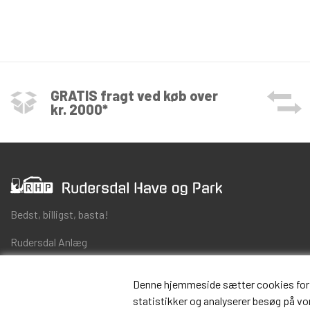
GRATIS fragt ved køb over
kr. 2000*
Bedst, billigst, basta!
Rudersdal Anlæg
Skovlytoften 23
DK-2840 Holte
Denne hjemmeside sætter cookies for at 
CVR 25557301
statistikker og analyserer besøg på vore