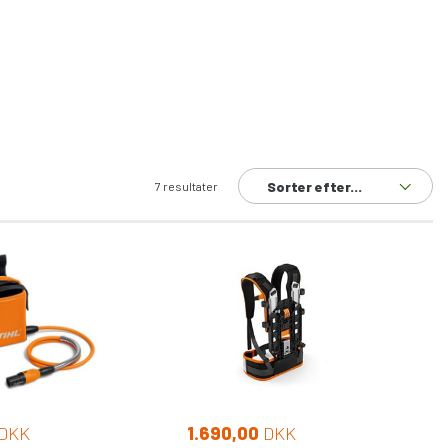
Sorter efter...
7 resultater
DKK
1.690,00
DKK