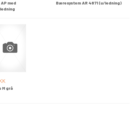
 AP med
Bæresystem AR 4871 (u/ledning)
sledning
KK
 M grå