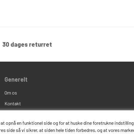
30 dages returret
Generelt
Om os
Kontakt
Handelsvilkår
opnå en funktionel side og for at huske dine foretrukne indstillinge
Fortrydelsesret
s side så vi sikrer, at siden hele tiden forbedres, og at vores marked