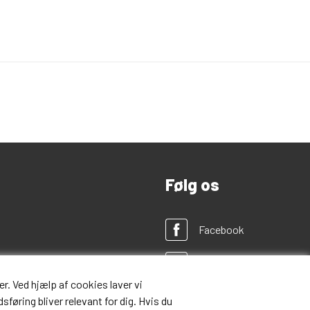
Følg os
Facebook
Twitter
r. Ved hjælp af cookies laver vi
Instagram
sføring bliver relevant for dig. Hvis du