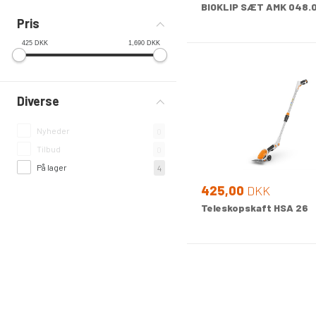
BIOKLIP SÆT AMK 048.
Pris
425
DKK
1,690
DKK
Diverse
Nyheder
0
Tilbud
0
På lager
4
425,00
DKK
Teleskopskaft HSA 26