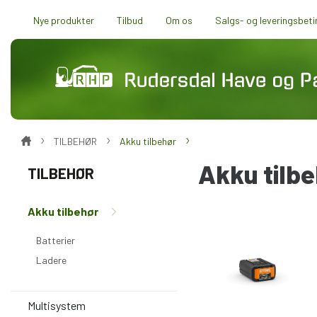
Nye produkter
Tilbud
Om os
Salgs- og leveringsbeti
TILBEHØR
Akku tilbehør
Akku tilb
TILBEHØR
Akku tilbehør
Batterier
Ladere
Multisystem