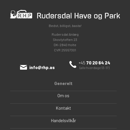
Bedst, billigst, basta!
Rudersdal Anlæg
Skovlytoften 23
DK-2840 Holte
CVR 25557301
+45
70 20 64 24
info@rhp.as
(alle hverdage 13-17)
Generelt
Om os
Kontakt
Handelsvilkår