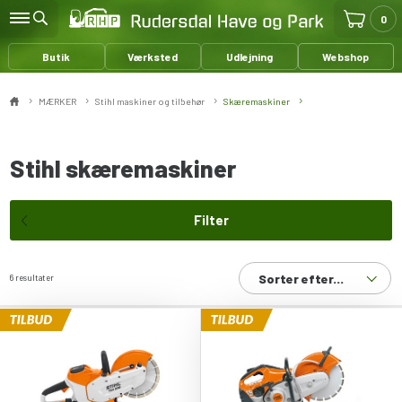
0
Butik
Værksted
Udlejning
Webshop
MÆRKER
Stihl maskiner og tilbehør
Skæremaskiner
Stihl skæremaskiner
Filter
Sorter efter...
6 resultater