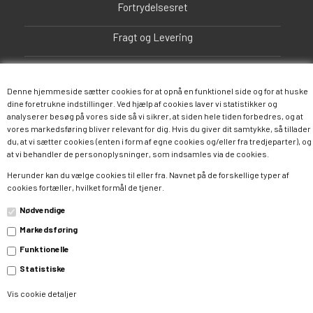
Fortrydelsesret
Fragt og Levering
FAQ
Denne hjemmeside sætter cookies for at opnå en funktionel side og for at huske
dine foretrukne indstillinger. Ved hjælp af cookies laver vi statistikker og
analyserer besøg på vores side så vi sikrer, at siden hele tiden forbedres, og at
vores markedsføring bliver relevant for dig. Hvis du giver dit samtykke, så tillader
du, at vi sætter cookies (enten i form af egne cookies og/eller fra tredjeparter), og
at vi behandler de personoplysninger, som indsamles via de cookies.
Herunder kan du vælge cookies til eller fra. Navnet på de forskellige typer af
cookies fortæller, hvilket formål de tjener.
Følg os
Nødvendige
Markedsføring
Facebook
Twitter
Instagram
Funktionelle
Pinterest
Google+
Statistiske
Vis cookie detaljer