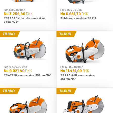
Før
3.790,00
DKK
Før
8.095,00
DKK
Nu
3.259,40
DKK
Nu
6.961,70
DKK
TSA 230 Batteri skæremaskine,
Stihl skæremaskine TS 410
230mm/9"
Før
10.490,00
DKK
Før
13.350,00
DKK
Nu
9.021,40
DKK
Nu
11.481,00
DKK
TS 420 Skæremaskine, 350mm/14"
TS 440-A Skæremaskine,
350mm/14"