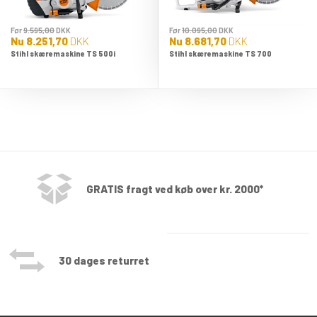
Før
9.595,00
DKK
Før
10.095,00
DKK
Nu
8.251,70
DKK
Nu
8.681,70
DKK
Stihl skæremaskine TS 500i
Stihl skæremaskine TS 700
GRATIS fragt ved køb over kr. 2000*
30 dages returret