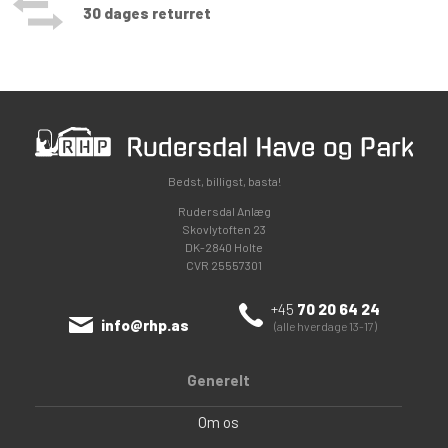
30 dages returret
Bedst, billigst, basta!
Rudersdal Anlæg
Skovlytoften 23
DK-2840 Holte
CVR 25557301
+45
70 20 64 24
info@rhp.as
(alle hverdage 13-17)
Generelt
Om os