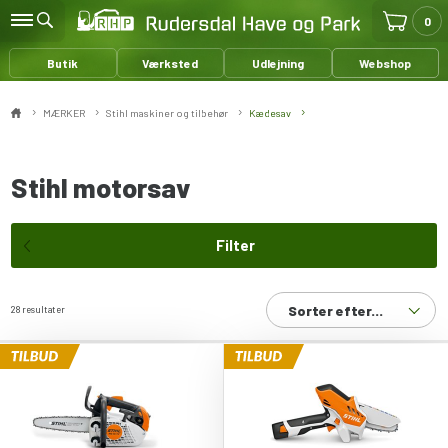
0
Butik
Værksted
Udlejning
Webshop
MÆRKER
Stihl maskiner og tilbehør
Kædesav
Stihl motorsav
Filter
Sorter efter...
28 resultater