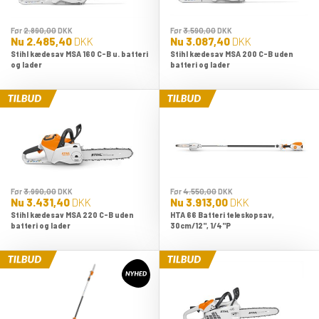
Før
2.890,00
DKK
Før
3.590,00
DKK
Nu
2.485,40
DKK
Nu
3.087,40
DKK
Stihl kædesav MSA 160 C-B u. batteri
Stihl kædesav MSA 200 C-B uden
og lader
batteri og lader
Før
3.990,00
DKK
Før
4.550,00
DKK
Nu
3.431,40
DKK
Nu
3.913,00
DKK
Stihl kædesav MSA 220 C-B uden
HTA 66 Batteri teleskopsav,
batteri og lader
30cm/12", 1/4"P