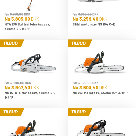
Før
6.750,00
DKK
Før
3.790,00
DKK
Nu
5.805,00
DKK
Nu
3.259,40
DKK
HTA 135 Batteri teleskopsav,
Stihl motorsav MS 194 C-E
30cm/12", 1/4"P
Før
4.590,00
DKK
Før
4.190,00
DKK
Nu
3.947,40
DKK
Nu
3.603,40
DKK
MS 151 C-E Motorsav, 30cm/12",
MS 231 Motorsav, 35cm/14", 3/8"P
1/4"P