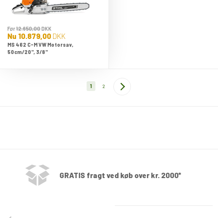
Før
12.650,00
DKK
Nu
10.879,00
DKK
MS 462 C-M VW Motorsav,
50cm/20", 3/8"
1
2
GRATIS fragt ved køb over kr. 2000*