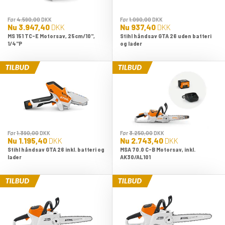
Før
4.590,00
DKK
Før
1.090,00
DKK
Nu
3.947,40
DKK
Nu
937,40
DKK
MS 151 TC-E Motorsav, 25cm/10",
Stihl håndsav GTA 26 uden batteri
1/4"P
og lader
Før
1.390,00
DKK
Før
3.250,00
DKK
Nu
1.195,40
DKK
Nu
2.743,40
DKK
Stihl håndsav GTA 26 inkl. batteri og
MSA 70.0 C-B Motorsav, inkl.
lader
AK30/AL101