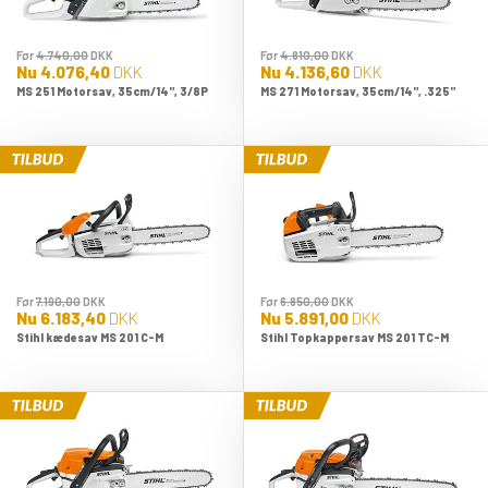
Før
4.740,00
DKK
Før
4.810,00
DKK
Nu
4.076,40
DKK
Nu
4.136,60
DKK
MS 251 Motorsav, 35cm/14", 3/8P
MS 271 Motorsav, 35cm/14", .325"
Før
7.190,00
DKK
Før
6.850,00
DKK
Nu
6.183,40
DKK
Nu
5.891,00
DKK
Stihl kædesav MS 201 C-M
Stihl Topkappersav MS 201 TC-M