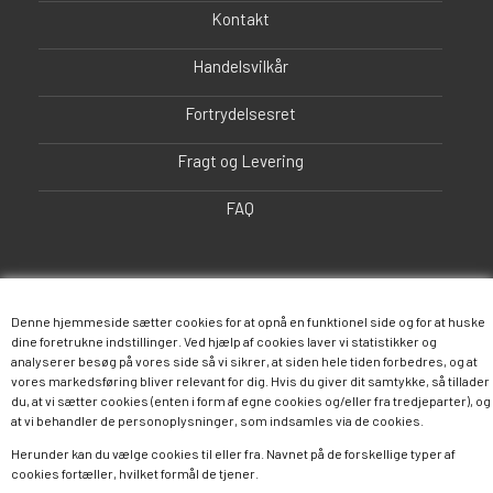
Kontakt
Handelsvilkår
Fortrydelsesret
Fragt og Levering
FAQ
Denne hjemmeside sætter cookies for at opnå en funktionel side og for at huske
dine foretrukne indstillinger. Ved hjælp af cookies laver vi statistikker og
analyserer besøg på vores side så vi sikrer, at siden hele tiden forbedres, og at
vores markedsføring bliver relevant for dig. Hvis du giver dit samtykke, så tillader
du, at vi sætter cookies (enten i form af egne cookies og/eller fra tredjeparter), og
Følg os
at vi behandler de personoplysninger, som indsamles via de cookies.
Herunder kan du vælge cookies til eller fra. Navnet på de forskellige typer af
cookies fortæller, hvilket formål de tjener.
Facebook
Twitter
Instagram