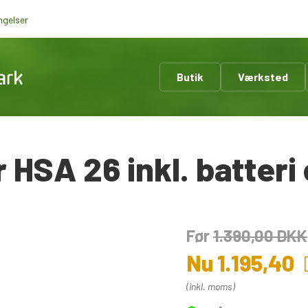
ngelser
Butik
Værksted
HSA 26 inkl. batteri 
Før
1.390,00
DKK
Nu
1.195,40
(inkl. moms)