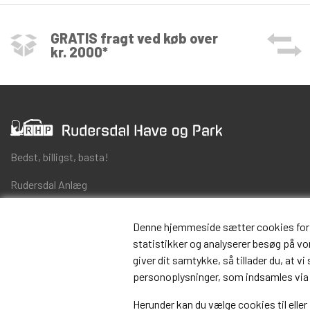
GRATIS fragt ved køb over
kr. 2000*
Bedst, billigst, basta!
Rudersdal Anlæg
Skovlytoften 23
DK-2840 Holte
Denne hjemmeside sætter cookies for at 
CVR 25557301
statistikker og analyserer besøg på vore
giver dit samtykke, så tillader du, at v
info@rhp.as
personoplysninger, som indsamles via
+45
70 20 64 24
Herunder kan du vælge cookies til eller 