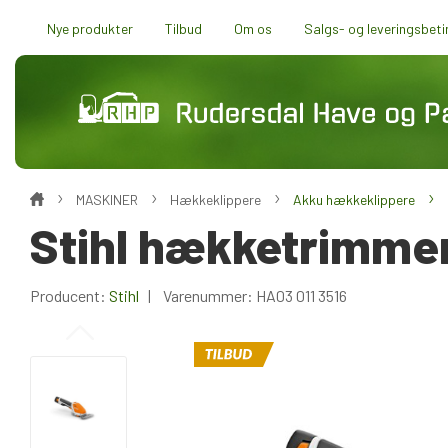
Nye produkter
Tilbud
Om os
Salgs- og leveringsbeti
MASKINER
Hækkeklippere
Akku hækkeklippere
Stihl hækketrimmer 
Producent:
Stihl
| Varenummer:
HA03 011 3516