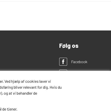
Følg os
Facebook
Twitter
r. Ved hjælp af cookies laver vi
Instagram
sføring bliver relevant for dig. Hvis du
), og at vi behandler de
Pinterest
l de tjener.
Google+