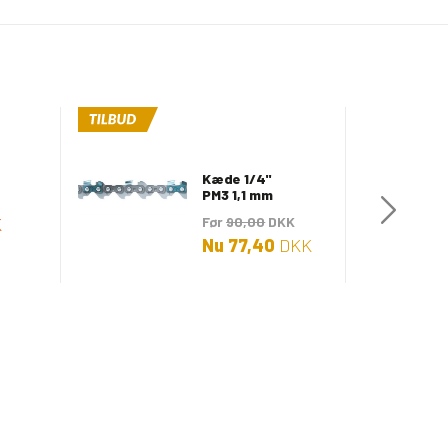
Kæde 1/4"
PM3 1,1 mm
K
Før
90,00
DKK
Nu
77,40
DKK