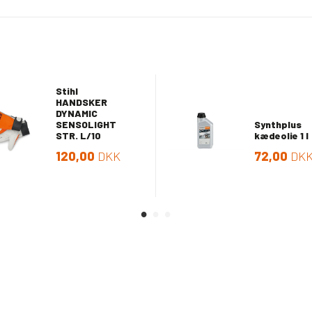
Stihl
HANDSKER
DYNAMIC
SENSOLIGHT
Synthplus
STR. L/10
kædeolie 1 l
120,00
DKK
72,00
DK