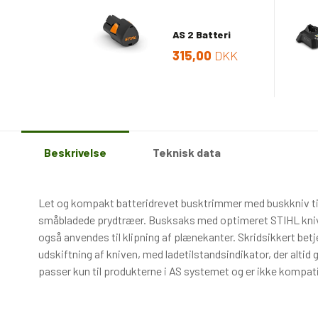
AS 2 Batteri
315,00
DKK
Beskrivelse
Teknisk data
Let og kompakt batteridrevet busktrimmer med buskkniv til
småbladede prydtræer. Busksaks med optimeret STIHL knivg
også anvendes til klipning af plænekanter. Skridsikkert bet
udskiftning af kniven, med ladetilstandsindikator, der altid 
passer kun til produkterne i AS systemet og er ikke kompat