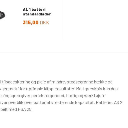
AL 1 batteri
standardlader
315,00
DKK
 tilbageskæring og pleje af mindre, stedsegrønne hække og
eometri for optimale klipperesultater. Med græskniv kan den
jeningsgreb giver perfekt ergonomi, hurtig og værktøjsfri
giver overblik over batteriets resterende kapacitet. Batteriet AS 2
ibelt med HSA 25.