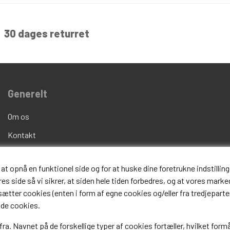
30 dages returret
Generelt
Om os
Kontakt
Handelsvilkår
opnå en funktionel side og for at huske dine foretrukne indstillinge
Fortrydelsesret
s side så vi sikrer, at siden hele tiden forbedres, og at vores marked
Fragt og Levering
i sætter cookies (enten i form af egne cookies og/eller fra tredjeparter
 de cookies.
FAQ
fra. Navnet på de forskellige typer af cookies fortæller, hvilket formå