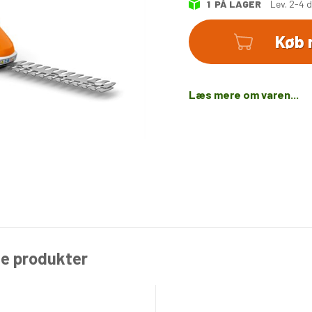
1
PÅ LAGER
Lev. 2-4 
Køb 
Antal
Læs mere om varen...
de produkter