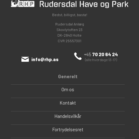
Bedst, billigst, basta!
Rudersdal Anlæg
Skovlytoften 23
DK-2840 Holte
CVR 25557301
+45
70 20 64 24
info@rhp.as
(alle hverdage 13-17)
Generelt
Om os
Kontakt
Handelsvilkår
Fortrydelsesret