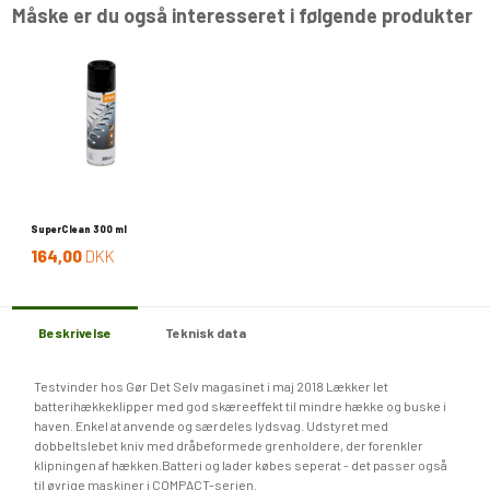
Måske er du også interesseret i følgende produkter
SuperClean 300 ml
164,00
DKK
Beskrivelse
Teknisk data
Testvinder hos Gør Det Selv magasinet i maj 2018 Lækker let
batterihækkeklipper med god skæreeffekt til mindre hække og buske i
haven. Enkel at anvende og særdeles lydsvag. Udstyret med
dobbeltslebet kniv med dråbeformede grenholdere, der forenkler
klipningen af hækken.Batteri og lader købes seperat - det passer også
til øvrige maskiner i COMPACT-serien.