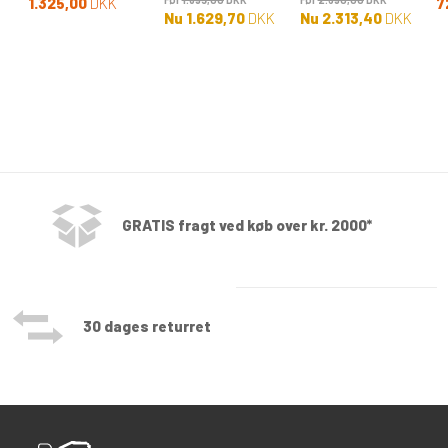
1.325,00
DKK
7
Nu
1.629,70
DKK
Nu
2.313,40
DKK
GRATIS fragt ved køb over kr. 2000*
30 dages returret