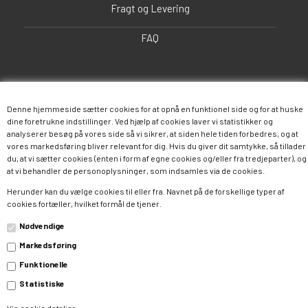
Fragt og Levering
FAQ
Denne hjemmeside sætter cookies for at opnå en funktionel side og for at huske
dine foretrukne indstillinger. Ved hjælp af cookies laver vi statistikker og
analyserer besøg på vores side så vi sikrer, at siden hele tiden forbedres, og at
vores markedsføring bliver relevant for dig. Hvis du giver dit samtykke, så tillader
du, at vi sætter cookies (enten i form af egne cookies og/eller fra tredjeparter), og
Følg os
at vi behandler de personoplysninger, som indsamles via de cookies.
Herunder kan du vælge cookies til eller fra. Navnet på de forskellige typer af
cookies fortæller, hvilket formål de tjener.
Facebook
Twitter
Instagram
Nødvendige
Pinterest
Google+
Markedsføring
Funktionelle
Statistiske