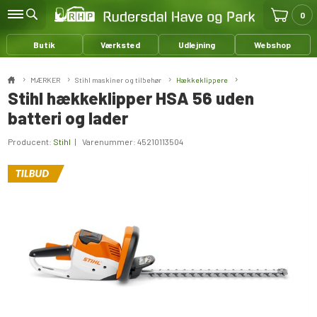
0
Butik
Værksted
Udlejning
Webshop
MÆRKER
Stihl maskiner og tilbehør
Hækkeklippere
Stihl hækkeklipper HSA 56 uden
batteri og lader
Producent:
Stihl
| Varenummer:
45210113504