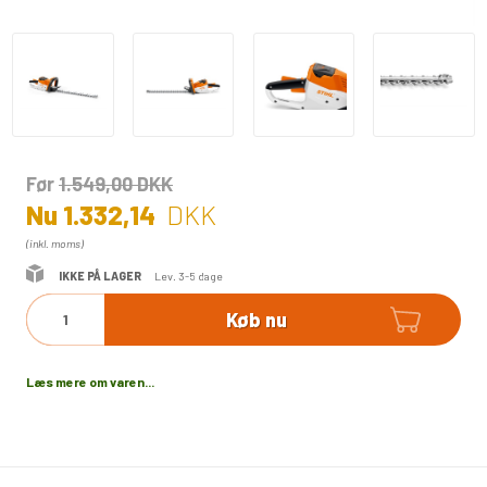
Før
1.549,00
DKK
Nu
1.332,14
DKK
(inkl. moms)
IKKE PÅ LAGER
Lev. 3-5 dage
Køb nu
Læs mere om varen...