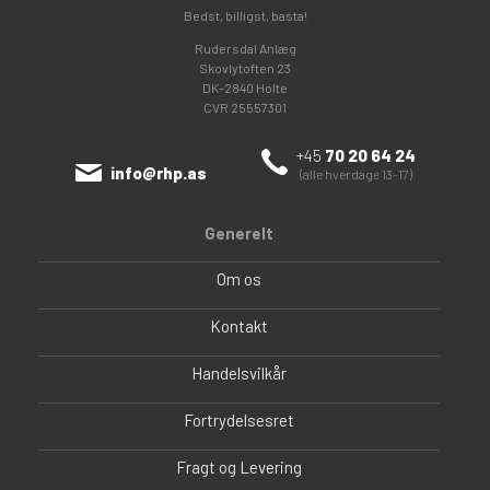
Bedst, billigst, basta!
Rudersdal Anlæg
Skovlytoften 23
DK-2840 Holte
CVR 25557301
+45
70 20 64 24
info@rhp.as
(alle hverdage 13-17)
Generelt
Om os
Kontakt
Handelsvilkår
Fortrydelsesret
Fragt og Levering