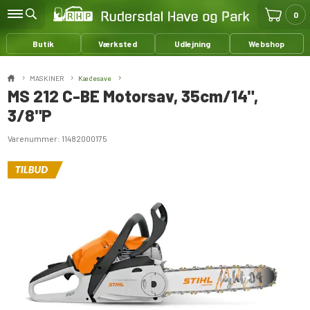
0
Butik
Værksted
Udlejning
Webshop
MASKINER
Kædesave
MS 212 C-BE Motorsav, 35cm/14",
3/8"P
Varenummer:
11482000175