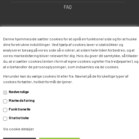
FAQ
Denne hjemmeside sætter cookies for at opnå en funktionel side og for at huske
dine foretrukne indstillinger. Ved hjælp af cookies laver vi statistikker og
analyserer besøg på vores side så vi sikrer, at siden hele tiden forbedres, og at
vores markedsføring bliver relevant for dig. Hvis du giver dit samtykke, så tillader
du, at vi sætter cookies (enten i form af egne cookies og/eller fra tredjeparter), og
Følg os
at vi behandler de personoplysninger, som indsamles via de cookies.
Herunder kan du vælge cookies til eller fra. Navnet på de forskellige typer af
cookies fortæller, hvilket formål de tjener.
Facebook
Twitter
Instagram
Nødvendige
Pinterest
Google+
Markedsføring
Funktionelle
Statistiske
Vis cookie detaljer