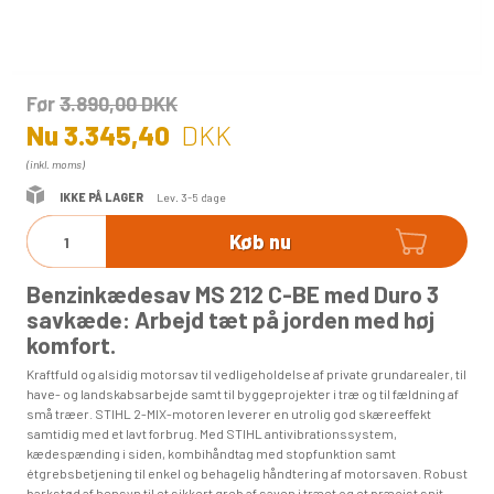
Før
3.890,00
DKK
Nu
3.345,40
DKK
(inkl. moms)
IKKE PÅ LAGER
Lev. 3-5 dage
Køb nu
Benzinkædesav MS 212 C-BE med Duro 3
savkæde: Arbejd tæt på jorden med høj
komfort.
Kraftfuld og alsidig motorsav til vedligeholdelse af private grundarealer, til
have- og landskabsarbejde samt til byggeprojekter i træ og til fældning af
små træer. STIHL 2-MIX-motoren leverer en utrolig god skæreeffekt
samtidig med et lavt forbrug. Med STIHL antivibrationssystem,
kædespænding i siden, kombihåndtag med stopfunktion samt
étgrebsbetjening til enkel og behagelig håndtering af motorsaven. Robust
barkstød af hensyn til et sikkert greb af saven i træet og et præcist snit.