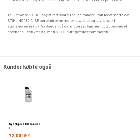
Takket være STIHL Easy2Start skal du bruge mindre kraft for at starte din
STIHL MS 182 C-BE benzindrevne motorsav, et let og jævnt træk i
startsnoren er nok. Savkæden på din motorsav kan nemt og ubesværet
spændes uden værktøj med STIHL hurtigkædestrammeren.
Kunder købte også
Synthplus kædeolie 1
l
72,00
DKK