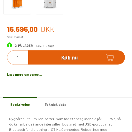
15.595,00
DKK
(inkl. moms)
2
PÅ LAGER
Lev. 2-4 dage
Køb nu
Læs mere om varen...
Beskrivelse
Teknisk data
Rygbåret Lithium-Ion-batteri som har et energiindhold på 1.500 Wh, så
du kan arbejde i lange intervaller. Udstyret med USB-port og med
Bluetooth for tilslutning til STIHL Connected. Robust hus med