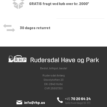
GRATIS fragt ved køb over kr. 2000*
30 dages returret
Bedst, billigst, basta!
Rudersdal Anlæg
Skovlytoften 23
DK-2840 Holte
CVR 25557301
+45
70 20 64 24
info@rhp.as
(alle hverdage 13-17)