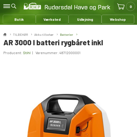
0
Butik
Værksted
Udlejning
Webshop
TILBEHØR
Akku tilbehør
Batterier
AR 3000 l batteri rygbåret inkl
Producent:
Stihl
| Varenummer:
48712000001