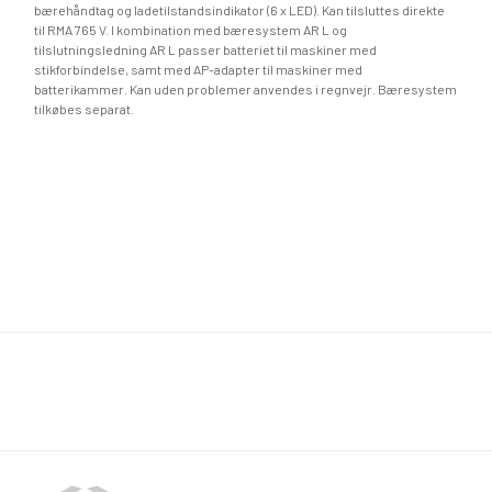
bærehåndtag og ladetilstandsindikator (6 x LED). Kan tilsluttes direkte
til RMA 765 V. I kombination med bæresystem AR L og
tilslutningsledning AR L passer batteriet til maskiner med
stikforbindelse, samt med AP-adapter til maskiner med
batterikammer. Kan uden problemer anvendes i regnvejr. Bæresystem
tilkøbes separat.