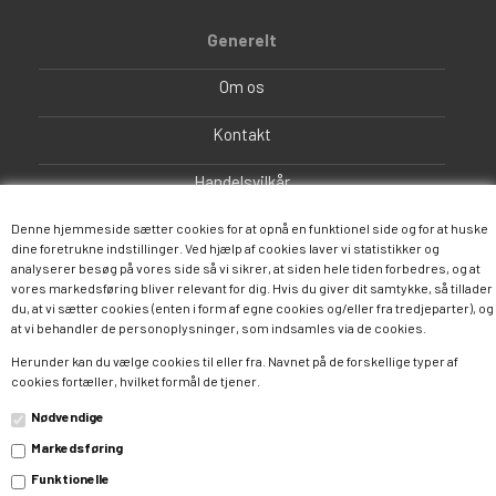
Generelt
Om os
Kontakt
Handelsvilkår
Fortrydelsesret
Denne hjemmeside sætter cookies for at opnå en funktionel side og for at huske
dine foretrukne indstillinger. Ved hjælp af cookies laver vi statistikker og
analyserer besøg på vores side så vi sikrer, at siden hele tiden forbedres, og at
Fragt og Levering
vores markedsføring bliver relevant for dig. Hvis du giver dit samtykke, så tillader
du, at vi sætter cookies (enten i form af egne cookies og/eller fra tredjeparter), og
FAQ
at vi behandler de personoplysninger, som indsamles via de cookies.
Herunder kan du vælge cookies til eller fra. Navnet på de forskellige typer af
cookies fortæller, hvilket formål de tjener.
Nødvendige
Markedsføring
Funktionelle